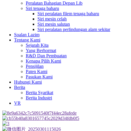
Peralatan Bahagian Depan Lib
Siri tenaga baharu
Siri peralatan filem tenaga baharu
Siri mesin celah
Siri mesin salutan
Siri peralatan perlindungan alam sekitar
Soalan Lazim
Tentang Kami
Sejarah Kita
Yang Berhormat
R&D Dan Pembuatan
Kenapa Pilih Kami
Pensijilan
Paten Kami
Pasukan Kami
Hubungi Kami
Berita
Berita Syarikat
Berita Industri
VR