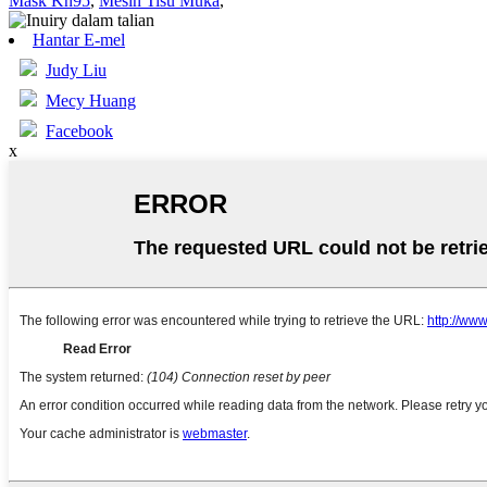
Mask Kn95
,
Mesin Tisu Muka
,
Hantar E-mel
Judy Liu
Mecy Huang
Facebook
x