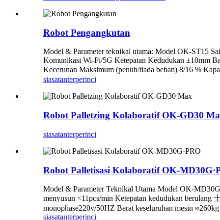
Robot Pengangkutan
Model & Parameter teknikal utama: Model OK-ST15 S
Komunikasi Wi-Fi/5G Ketepatan Kedudukan ±10mm Bateri 
Kecerunan Maksimum (penuh/tiada beban) 8/16 % Kapasi
siasatan
terperinci
Robot Palletzing Kolaboratif OK-GD30 M
siasatan
terperinci
Robot Palletisasi Kolaboratif OK-MD30G
Model & Parameter Teknikal Utama Model OK-MD30G·PR
menyusun <11pcs/min Ketepatan kedudukan berulang 士
monophase220v/50HZ Berat keseluruhan mesin ≈260kg Lu
siasatan
terperinci