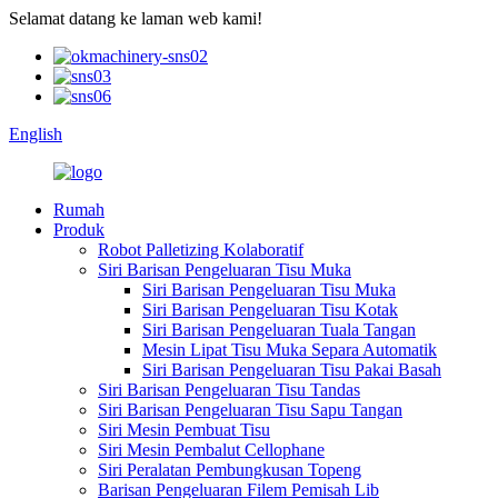
Selamat datang ke laman web kami!
English
Rumah
Produk
Robot Palletizing Kolaboratif
Siri Barisan Pengeluaran Tisu Muka
Siri Barisan Pengeluaran Tisu Muka
Siri Barisan Pengeluaran Tisu Kotak
Siri Barisan Pengeluaran Tuala Tangan
Mesin Lipat Tisu Muka Separa Automatik
Siri Barisan Pengeluaran Tisu Pakai Basah
Siri Barisan Pengeluaran Tisu Tandas
Siri Barisan Pengeluaran Tisu Sapu Tangan
Siri Mesin Pembuat Tisu
Siri Mesin Pembalut Cellophane
Siri Peralatan Pembungkusan Topeng
Barisan Pengeluaran Filem Pemisah Lib