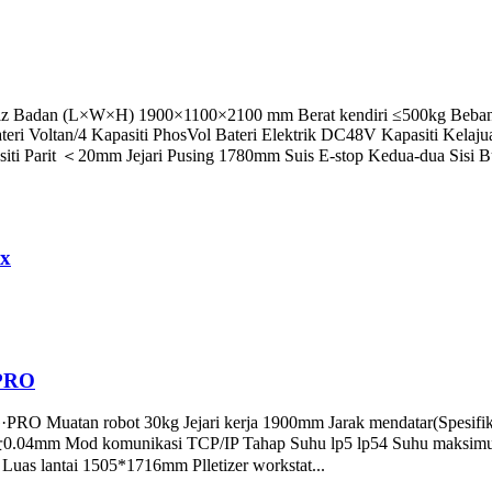
aiz Badan (L×W×H) 1900×1100×2100 mm Berat kendiri ≤500kg Beba
Voltan/4 Kapasiti PhosVol Bateri Elektrik DC48V Kapasiti Kelajuan 
ti Parit ＜20mm Jejari Pusing 1780mm Suis E-stop Kedua-dua Sisi Bu
ax
·PRO
O Muatan robot 30kg Jejari kerja 1900mm Jarak mendatar(Spesifi
0.04mm Mod komunikasi TCP/IP Tahap Suhu lp5 lp54 Suhu maksimum 
as lantai 1505*1716mm Plletizer workstat...