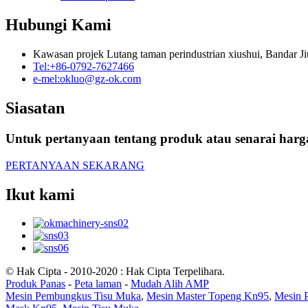
Hubungi Kami
Kawasan projek Lutang taman perindustrian xiushui, Bandar Ji
Tel:
+86-0792-7627466
e-mel:
okluo@gz-ok.com
Siasatan
Untuk pertanyaan tentang produk atau senarai harg
PERTANYAAN SEKARANG
Ikut kami
© Hak Cipta - 2010-2020 : Hak Cipta Terpelihara.
Produk Panas
-
Peta laman
-
Mudah Alih AMP
Mesin Pembungkus Tisu Muka
,
Mesin Master Topeng Kn95
,
Mesin 