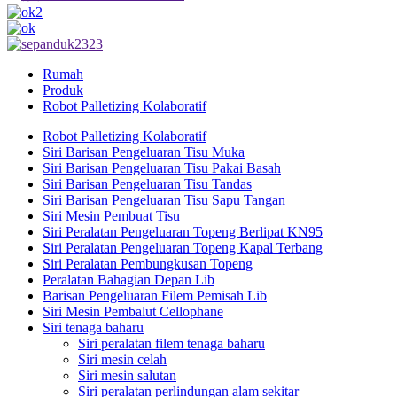
Rumah
Produk
Robot Palletizing Kolaboratif
Robot Palletizing Kolaboratif
Siri Barisan Pengeluaran Tisu Muka
Siri Barisan Pengeluaran Tisu Pakai Basah
Siri Barisan Pengeluaran Tisu Tandas
Siri Barisan Pengeluaran Tisu Sapu Tangan
Siri Mesin Pembuat Tisu
Siri Peralatan Pengeluaran Topeng Berlipat KN95
Siri Peralatan Pengeluaran Topeng Kapal Terbang
Siri Peralatan Pembungkusan Topeng
Peralatan Bahagian Depan Lib
Barisan Pengeluaran Filem Pemisah Lib
Siri Mesin Pembalut Cellophane
Siri tenaga baharu
Siri peralatan filem tenaga baharu
Siri mesin celah
Siri mesin salutan
Siri peralatan perlindungan alam sekitar