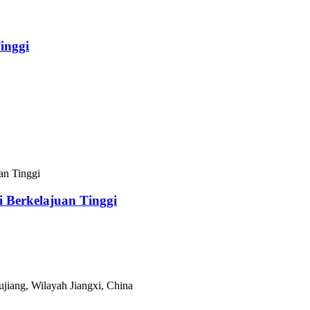
inggi
i Berkelajuan Tinggi
ujiang, Wilayah Jiangxi, China