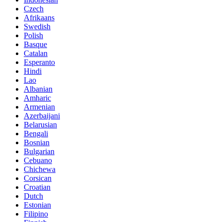
Czech
Afrikaans
Swedish
Polish
Basque
Catalan
Esperanto
Hindi
Lao
Albanian
Amharic
Armenian
Azerbaijani
Belarusian
Bengali
Bosnian
Bulgarian
Cebuano
Chichewa
Corsican
Croatian
Dutch
Estonian
Filipino