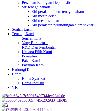
Peralatan Bahagian Depan Lib
Siri tenaga baharu
Siri peralatan filem tenaga baharu
Siri mesin celah
Siri mesin salutan
Siri peralatan perlindungan alam sekitar
Soalan Lazim
Tentang Kami
Sejarah Kita
Yang Berhormat
R&D Dan Pembuatan
Kenapa Pilih Kami
Pensijilan
Paten Kami
Pasukan Kami
Hubungi Kami
Berita
Berita Syarikat
Berita Industri
VR