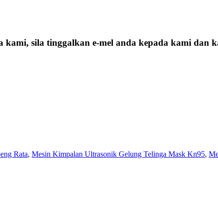
a kami, sila tinggalkan e-mel anda kepada kami dan
peng Rata
,
Mesin Kimpalan Ultrasonik Gelung Telinga Mask Kn95
,
Me