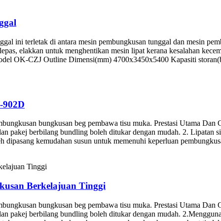
ggal
unggal ini terletak di antara mesin pembungkusan tunggal dan mesin p
pas, elakkan untuk menghentikan mesin lipat kerana kesalahan kecem
odel OK-CZJ Outline Dimensi(mm) 4700x3450x5400 Kapasiti storan(b
K-902D
bungkusan bungkusan beg pembawa tisu muka. Prestasi Utama Dan Ciri
 dan pakej berbilang bundling boleh ditukar dengan mudah. 2. Lipatan
leh dipasang kemudahan susun untuk memenuhi keperluan pembungkusan
usan Berkelajuan Tinggi
bungkusan bungkusan beg pembawa tisu muka. Prestasi Utama Dan Ciri
g dan pakej berbilang bundling boleh ditukar dengan mudah. 2.Menggu