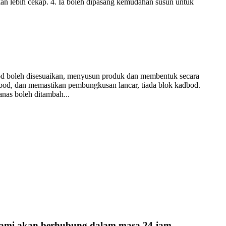
 lebih cekap. 4. Ia boleh dipasang kemudahan susun untuk
dbod boleh disesuaikan, menyusun produk dan membentuk secara
bod, dan memastikan pembungkusan lancar, tiada blok kadbod.
anas boleh ditambah...
 kami akan berhubung dalam masa 24 jam.