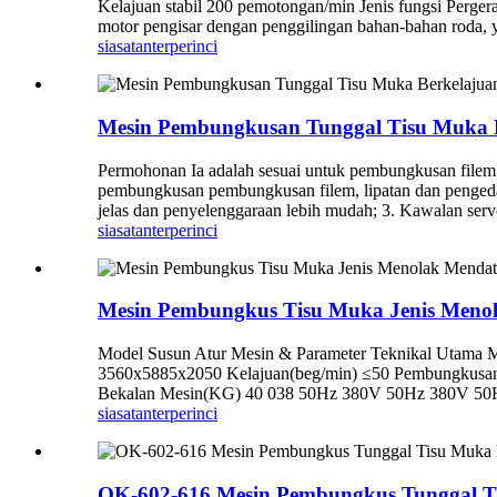
Kelajuan stabil 200 pemotongan/min Jenis fungsi Perge
motor pengisar dengan penggilingan bahan-bahan roda, y
siasatan
terperinci
Mesin Pembungkusan Tunggal Tisu Muka B
Permohonan Ia adalah sesuai untuk pembungkusan filem aut
pembungkusan pembungkusan filem, lipatan dan pengedap
jelas dan penyelenggaraan lebih mudah; 3. Kawalan servo p
siasatan
terperinci
Mesin Pembungkus Tisu Muka Jenis Menol
Model Susun Atur Mesin & Parameter Teknikal Utama
3560x5885x2050 Kelajuan(beg/min) ≤50 Pembungkusan (
Bekalan Mesin(KG) 40 038 50Hz 380V 50Hz 380V 50H
siasatan
terperinci
OK-602-616 Mesin Pembungkus Tunggal Ti