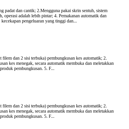
g padat dan cantik; 2.Mengguna pakai skrin sentuh, sistem
 operasi adalah lebih pintar; 4. Pemakanan automatik dan
 kecekapan pengeluaran yang tinggi dan...
ut filem dan 2 sisi terbuka) pembungkusan kes automatik; 2.
usan kes menegak, secara automatik membuka dan meletakkan
 produk pembungkusan. 5. F...
ut filem dan 2 sisi terbuka) pembungkusan kes automatik; 2.
usan kes menegak, secara automatik membuka dan meletakkan
 produk pembungkusan. 5. F...